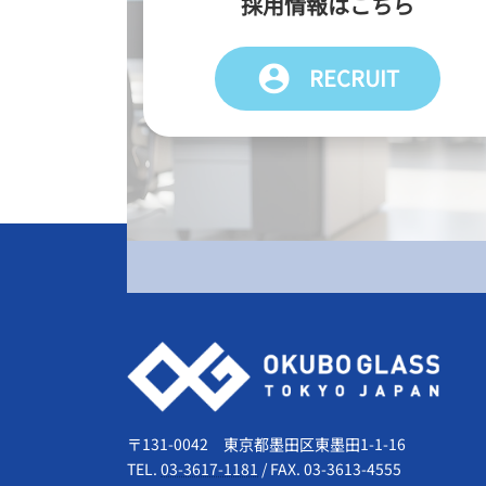
採用情報はこちら
account_circle
RECRUIT
会社情報
〒131-0042 東京都墨田区東墨田1-1-16
TEL.
03-3617-1181
/
FAX. 03-3613-4555