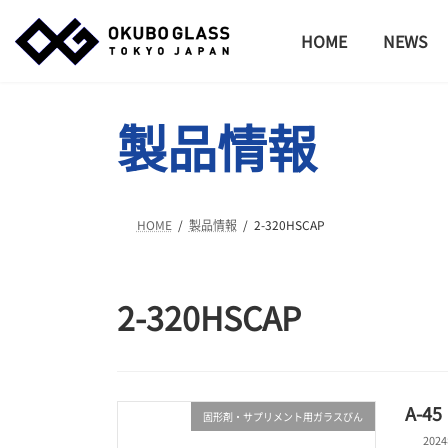
コ
ナ
ン
ビ
HOME
NEWS
テ
ゲ
ン
ー
ツ
シ
製品情報
へ
ョ
ス
ン
キ
に
ッ
移
プ
動
HOME
製品情報
2-320HSCAP
2-320HSCAP
A-45
固形剤・サプリメント用ガラスびん
202