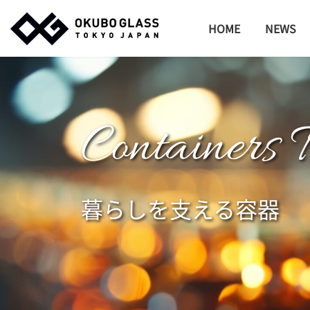
コ
ナ
ン
ビ
HOME
NEWS
テ
ゲ
ン
ー
ツ
シ
へ
ョ
ス
ン
Containers 
キ
に
ッ
移
プ
動
暮らしを支える容器