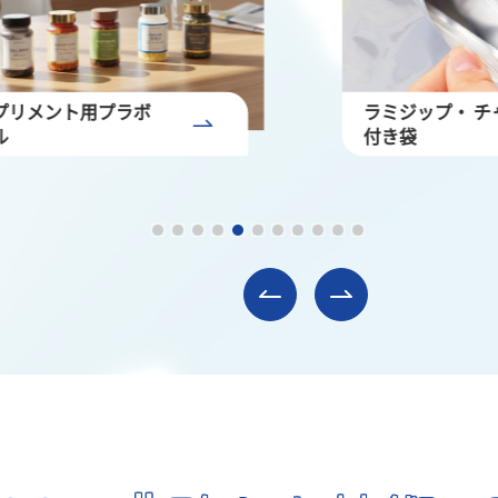
ミジップ・ チャック
化粧品・雑貨用
き袋
トル