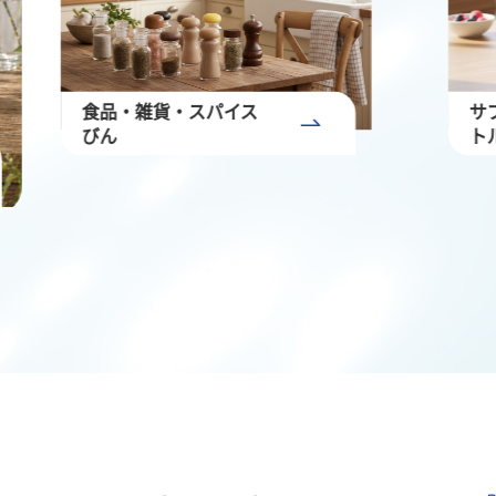
サプリメント用プラボ
ラ
トル
付