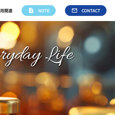
用関連
description
NOTE
email
CONTACT
ryday Life