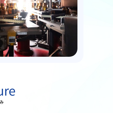
ure
み