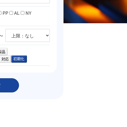
PP
AL
NY
〜
製品
初期化
）対応