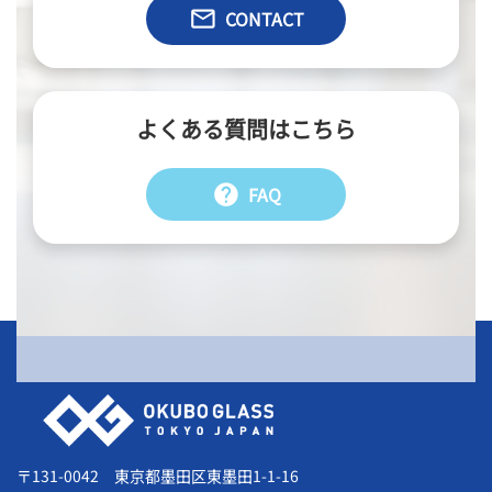
email
CONTACT
よくある質問はこちら
help
FAQ
会社情報
〒131-0042 東京都墨田区東墨田1-1-16