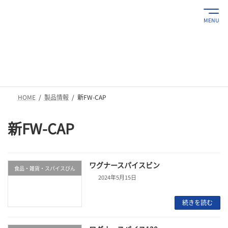
コ
ナ
ン
ビ
MENU
テ
ゲ
ン
ー
ツ
シ
製品情報
へ
ョ
ス
ン
キ
に
ッ
移
プ
動
HOME
製品情報
新FW-CAP
新FW-CAP
ワグナースパイスビン
食品・雑貨・スパイスびん
2024年5月15日
続きを読む