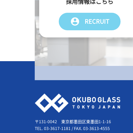
採用情報はこちら
account_circle
RECRUIT
会社情報
〒131-0042 東京都墨田区東墨田1-1-16
TEL.
03-3617-1181
/
FAX. 03-3613-4555