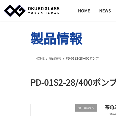
コ
ナ
ン
ビ
HOME
NEWS
テ
ゲ
ン
ー
ツ
シ
製品情報
へ
ョ
ス
ン
キ
に
ッ
移
プ
動
HOME
製品情報
PD-01S2-28/400ポンプ
PD-01S2-28/400ポン
茶角2
酒・飲料びん
202