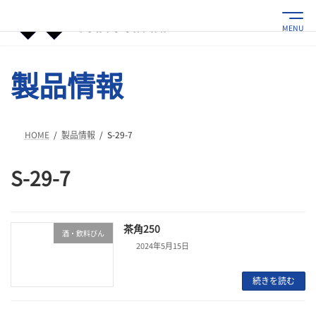
コ
ナ
ン
ビ
MENU
テ
ゲ
ン
ー
ツ
シ
製品情報
へ
ョ
ス
ン
キ
に
ッ
移
プ
動
HOME
製品情報
S-29-7
S-29-7
茶角250
酒・飲料びん
2024年5月15日
続きを読む