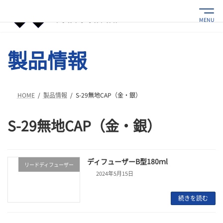
コ
ナ
ン
ビ
MENU
テ
ゲ
ン
ー
ツ
シ
製品情報
へ
ョ
ス
ン
キ
に
ッ
移
プ
動
HOME
製品情報
S-29無地CAP（金・銀）
S-29無地CAP（金・銀）
ディフューザーB型180ｍl
リードディフューザー
2024年5月15日
続きを読む