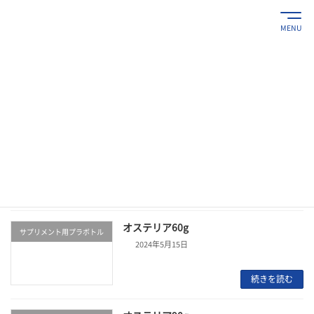
コ
ナ
ン
ビ
MENU
テ
ゲ
ン
ー
ツ
シ
製品情報
へ
ョ
ス
ン
キ
に
ッ
移
プ
動
HOME
製品情報
オステリアシリーズ
オステリアシリーズ
オステリア60g
サプリメント用プラボトル
2024年5月15日
続きを読む