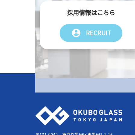
採用情報はこちら
account_circle
RECRUIT
会社情報
〒131-0042 東京都墨田区東墨田1-1-16