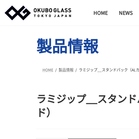
コ
ナ
ン
ビ
HOME
NEWS
テ
ゲ
ン
ー
ツ
シ
製品情報
へ
ョ
ス
ン
キ
に
ッ
移
プ
動
HOME
製品情報
ラミジップ__スタンドパック（AL
ラミジップ__スタンド
ド）