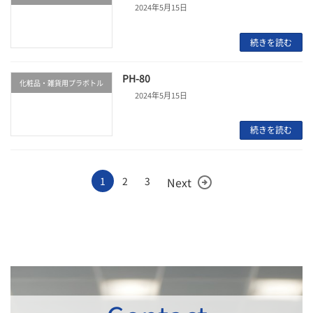
2024年5月15日
続きを読む
PH-80
化粧品・雑貨用プラボトル
2024年5月15日
続きを読む
投
固
固
固
1
2
3
Next
arrow_circle_right
定
定
定
稿
ペ
ペ
ペ
ー
ー
ー
の
ジ
ジ
ジ
ペ
ー
ジ