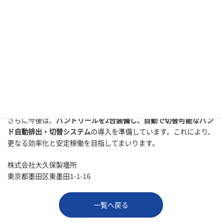
導入後の成果と今後の展望
導入にあたり、弊社の生産部検査課の関係者がメーカーと密に打
ち合わせを重ねたことで、運用開始から今日まで一度もトラブル
なく稼働を続けています。その結果、従業員がトラブル対応に費
やす時間を大幅に削減でき、作業効率の向上と働きやすい環境の
実現につながりました。
さらに今後は、
バンドリールを2台装備し、自動で切替可能なバン
ド自動排出・切替システム
の導入を準備しています。これにより、
更なる効率化と安定稼働を目指してまいります。
株式会社大久保製壜所
東京都墨田区東墨田1-1-16
一覧へ戻る