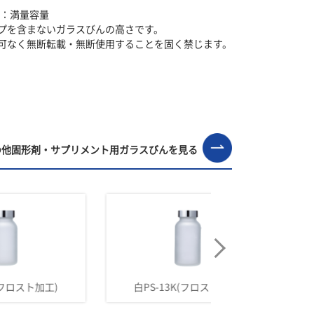
F：満量容量
プを含まないガラスびんの高さです。
可なく無断転載・無断使用することを固く禁じます。
の他固形剤・サプリメント用ガラスびんを見る
白PS-13K(フロスト加工)
寸胴-100(