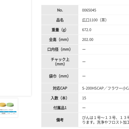
No.
0065045
品名
広口1100（茶）
重量（g）
672.0
全高（mm）
202.00
口内径（mm）
ー
チャック上
ー
（mm）
袋巾（mm）
ー
対応CAP
S-200HSCAP／フラワー小
入数（本）
15
付属品1
ー
びんは１号～１３号、１３
備考
ります。洗浄やフロスト加