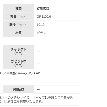
種類
錠剤広口
容量（ml）
OF 1100.0
胴径（mm）
101.0
材質
ガラス
チャック下
ー
（mm）
ガゼット巾
ー
（mm）
CAP／半規格52mmメタルCAP
付属品2
ー
号以上の大きいサイズ、キャップは多彩なご用意があ
工、印刷加工も対応いたします。