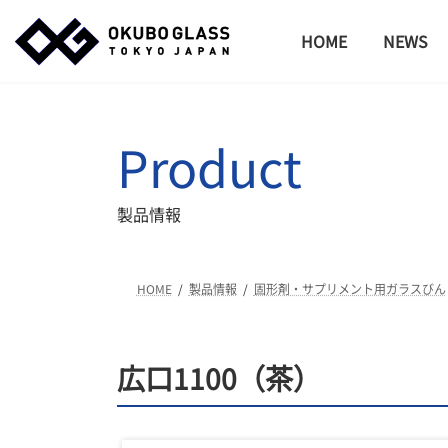
コ
ナ
ン
ビ
HOME
NEWS
テ
ゲ
ン
ー
ツ
シ
へ
ョ
Product
ス
ン
キ
に
ッ
移
製品情報
プ
動
HOME
製品情報
固形剤・サプリメント用ガラスびん
広口1100（茶）