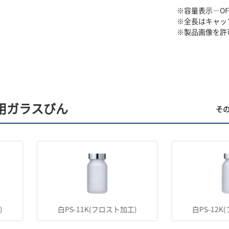
※容量表示―O
※全長はキャッ
※製品画像を許
用ガラスびん
そ
白PS-11K(フロスト加工)
白PS-12K(フロスト加工)