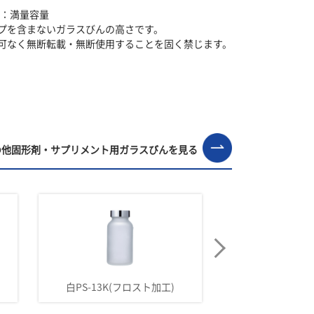
F：満量容量
プを含まないガラスびんの高さです。
可なく無断転載・無断使用することを固く禁じます。
の他固形剤・サプリメント用ガラスびんを見る
白PS-13K(フロスト加工)
寸胴-100(