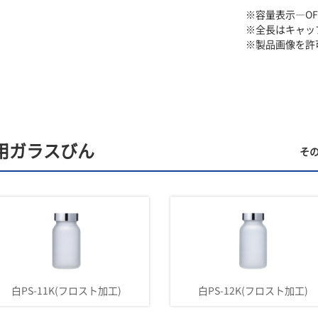
※容量表示―O
※全長はキャッ
※製品画像を許
用ガラスびん
そ
白PS-11K(フロスト加工)
白PS-12K(フロスト加工)