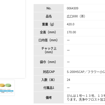
No.
0064309
品名
広口690（茶）
重量（g）
420.0
全高（mm）
170.00
口内径（mm）
ー
チャック上
ー
（mm）
袋巾（mm）
ー
対応CAP
S-200HSCAP／フラワー小
入数（本）
24
付属品1
ー
びんは１号～１３号、１３
備考
ります。洗浄やフロスト加