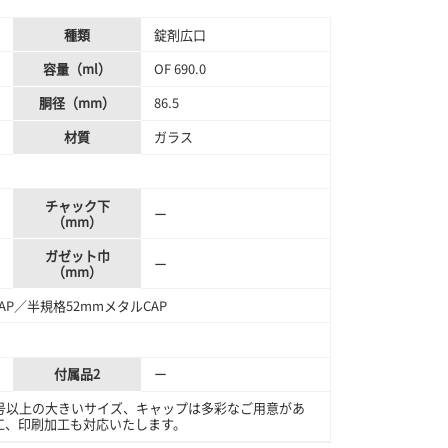
種類
錠剤広口
容量（ml）
OF 690.0
胴径（mm）
86.5
材質
ガラス
チャック下
ー
（mm）
ガゼット巾
ー
（mm）
CAP／半規格52mmメタルCAP
付属品2
ー
号以上の大きいサイズ、キャップは多彩なご用意があ
工、印刷加工も対応いたします。