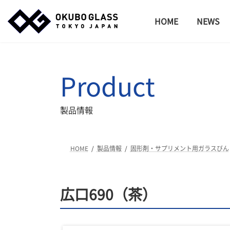
コ
ナ
ン
ビ
HOME
NEWS
テ
ゲ
ン
ー
ツ
シ
へ
ョ
Product
ス
ン
キ
に
ッ
移
製品情報
プ
動
HOME
製品情報
固形剤・サプリメント用ガラスびん
広口690（茶）