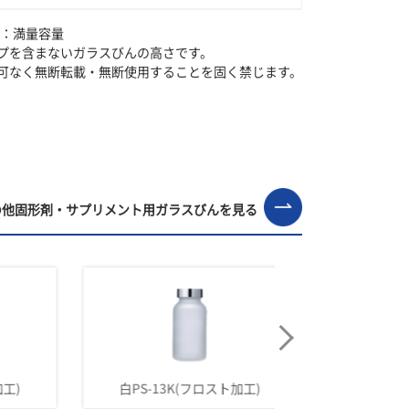
F：満量容量
プを含まないガラスびんの高さです。
可なく無断転載・無断使用することを固く禁じます。
の他固形剤・サプリメント用ガラスびんを見る
白PS-13K(フロスト加工)
寸胴-100(