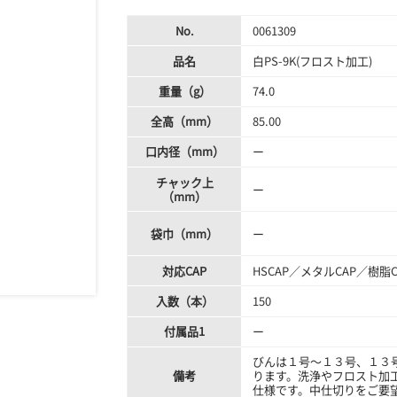
No.
0061309
品名
白PS-9K(フロスト加工)
重量（g）
74.0
全高（mm）
85.00
口内径（mm）
ー
チャック上
ー
（mm）
袋巾（mm）
ー
対応CAP
HSCAP／メタルCAP／樹脂C
入数（本）
150
付属品1
ー
びんは１号～１３号、１３
備考
ります。洗浄やフロスト加
仕様です。中仕切りをご要