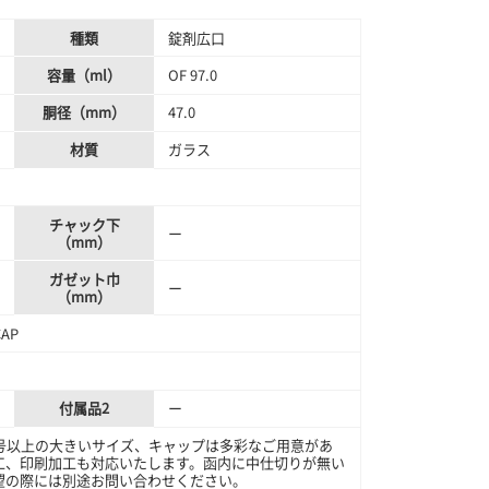
種類
錠剤広口
容量（ml）
OF 97.0
胴径（mm）
47.0
材質
ガラス
チャック下
ー
（mm）
ガゼット巾
ー
（mm）
AP
付属品2
ー
号以上の大きいサイズ、キャップは多彩なご用意があ
工、印刷加工も対応いたします。函内に中仕切りが無い
望の際には別途お問い合わせください。