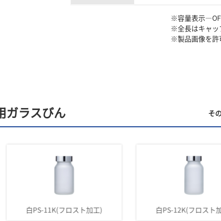
※容量表示―O
※全長はキャッ
※製品画像を許
用ガラスびん
そ
白PS-11K(フロスト加工)
白PS-12K(フロスト加工)