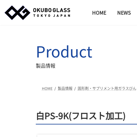
コ
ナ
ン
ビ
HOME
NEWS
テ
ゲ
ン
ー
ツ
シ
へ
ョ
Product
ス
ン
キ
に
ッ
移
製品情報
プ
動
HOME
製品情報
固形剤・サプリメント用ガラスびん
白PS-9K(フロスト加工)