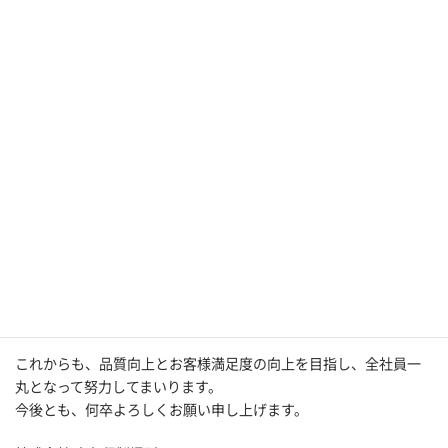
ISO9001
は、**品質マネジメントシステム（QMS）**の国際規格
で、製品やサービスの品質を安定的に提供するための仕組みを構
築し、継続的に改善していくための基準です。これにより、お客様
に安心して弊社製品をご利用いただけるよう、品質管理体制の強
化を図っております。
▼認証取得と更新審査について
弊社は平成18年（2006年）12月に
ISO9001認証を取得
して以来、
品質管理の向上に努めてまいりました。今年は認証取得から18年
目を迎え、3年に一度の更新審査の年にあたります。今回の更新審
査でも、弊社の品質管理システムが規格の要求事項を満たしてい
ることが確認され、引き続きISO9001の認証を取得することができ
ました。
これからも、品質向上とお客様満足度の向上を目指し、全社員一
丸となって努力してまいります。
今後とも、何卒よろしくお願い申し上げます。