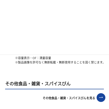
オリジナルで開発した「スパイスビン」は長年ご愛顧
いただいているロングセラー商品です。自社で製造し
ているキャップ、中栓と合わせた供給が可能です。
■「木目キャップカラー展開」の詳細は
こちら
。
備考
■「パッキン取付」の注意点は
こちら
。
■パッキンの「機密恒温虐待試験結果」は
こちら
。
■「付属品適合一覧表」は
こちら
。
※容量表示―OF：満量容量
※製品画像を許可なく無断転載・無断使用することを固く禁じます。
その他食品・雑貨・スパイスびん
その他食品・雑貨・スパイスびんを見る