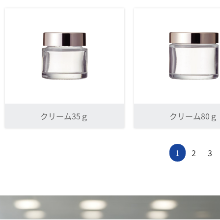
クリーム35ｇ
クリーム80ｇ
投
1
2
3
稿
の
ペ