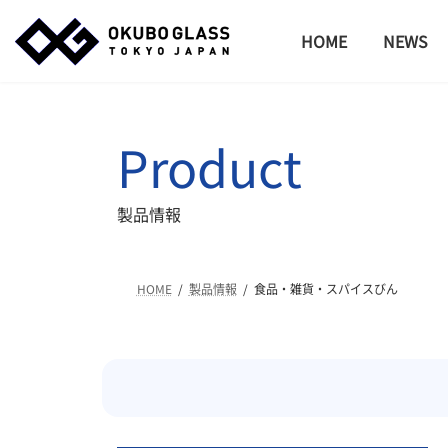
コ
ナ
ン
ビ
HOME
NEWS
テ
ゲ
ン
ー
ツ
シ
へ
ョ
Product
ス
ン
キ
に
ッ
移
製品情報
プ
動
HOME
製品情報
食品・雑貨・スパイスびん