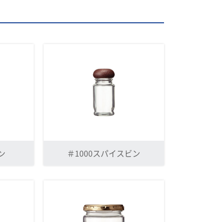
ン
＃1000スパイスビン