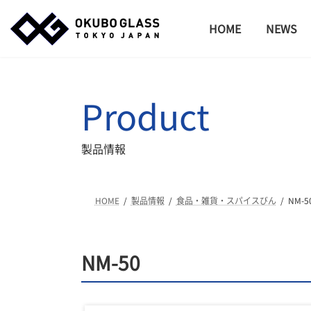
コ
ナ
ン
ビ
HOME
NEWS
テ
ゲ
ン
ー
ツ
シ
へ
ョ
Product
ス
ン
キ
に
ッ
移
製品情報
プ
動
HOME
製品情報
食品・雑貨・スパイスびん
NM-5
NM-50