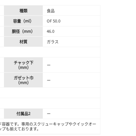
種類
食品
容量（ml）
OF 50.0
胴径（mm）
46.0
材質
ガラス
チャック下
ー
（mm）
ガゼット巾
ー
（mm）
付属品2
ー
ド容器です。専用のスクリューキャップやクイックオー
ップも揃えております。