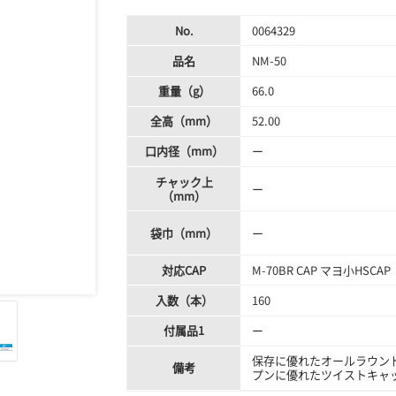
No.
0064329
品名
NM-50
重量（g）
66.0
全高（mm）
52.00
口内径（mm）
ー
チャック上
ー
（mm）
袋巾（mm）
ー
対応CAP
M-70BR CAP マヨ小HSCAP
入数（本）
160
付属品1
ー
保存に優れたオールラウン
備考
プンに優れたツイストキャ