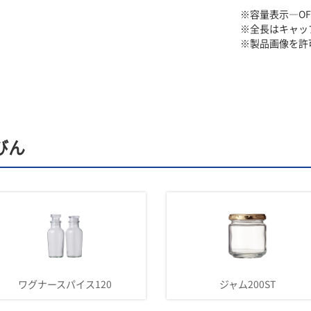
※容量表示―O
※全長はキャッ
※製品画像を許
びん
ワグナースパイス120
ジャム200ST