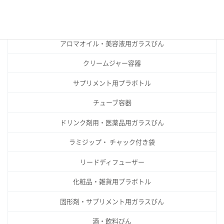
の
製品カテゴリー
ペ
ー
アロマオイル・美容液用ガラスびん
ジ
クリームジャー容器
送
り
サプリメント用プラボトル
チューブ容器
ドリンク剤用・医薬品用ガラスびん
ラミジップ・ チャック付き袋
リードディフューザー
化粧品・雑貨用プラボトル
固形剤・サプリメント用ガラスびん
酒・飲料びん