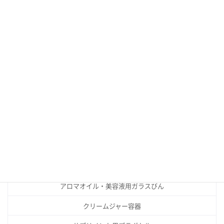
OG-17 （受注生産品）
OG-9 （受注生産品）
投
1
2
3
稿
の
製品カテゴリー
ペ
ー
アロマオイル・美容液用ガラスびん
ジ
クリームジャー容器
送