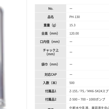
No.
ー
品名
PH-130
重量（g）
15.3
全高（mm）
120.00
口内径（mm）
ー
チャック上
ー
（mm）
袋巾（mm）
ー
対応CAP
ー
入数（本）
500
付属品1
Z-155／FS／MK6-SK24ス
付属品2
Z-500・700・1000ポンプ
化粧水や乳液、美容液を中