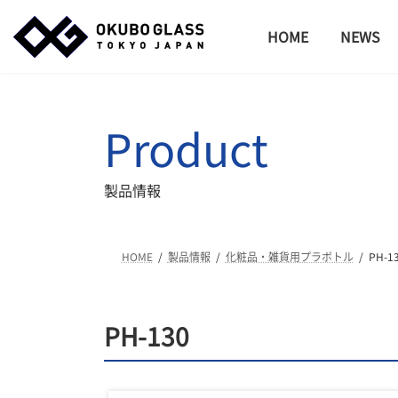
コ
ナ
ン
ビ
HOME
NEWS
テ
ゲ
ン
ー
ツ
シ
へ
ョ
Product
ス
ン
キ
に
ッ
移
製品情報
プ
動
HOME
製品情報
化粧品・雑貨用プラボトル
PH-1
PH-130