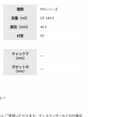
種類
PHシリーズ
容量（ml）
OF 144.9
胴径（mm）
44.0
材質
PE
チャック下
ー
（mm）
ガゼット巾
ー
（mm）
プレー
心にご使用いただけます。ディスペンサーなどの付属品