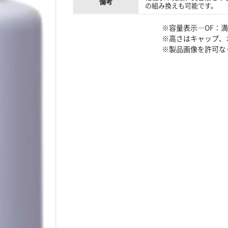
備考
の組み換えも可能です。
※容量表示―OF：
※高さはキャップ、
※製品画像を許可な