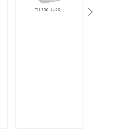
CU-100
CU-100（Φ20）