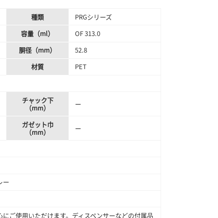
種類
PRGシリーズ
容量（ml）
OF 313.0
胴径（mm）
52.8
材質
PET
チャック下
ー
（mm）
ガゼット巾
ー
（mm）
レー
心にご使用いただけます。ディスペンサーなどの付属品