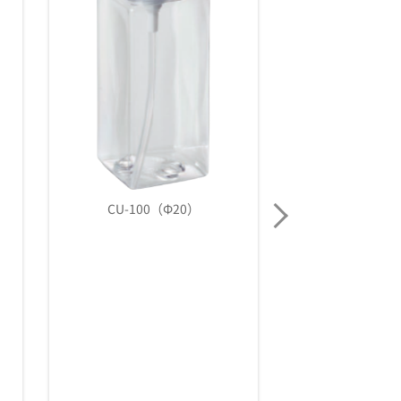
CU-100（Φ24）
C