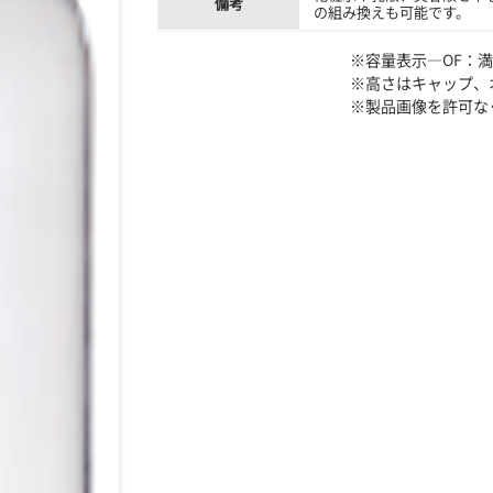
備考
の組み換えも可能です。
※容量表示―OF：
※高さはキャップ、
※製品画像を許可な