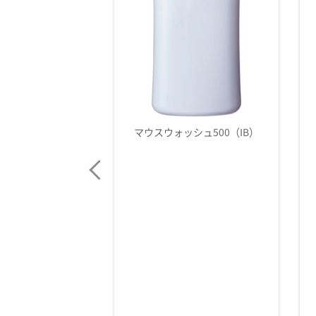
ォッシュ500（IB）
CU-40