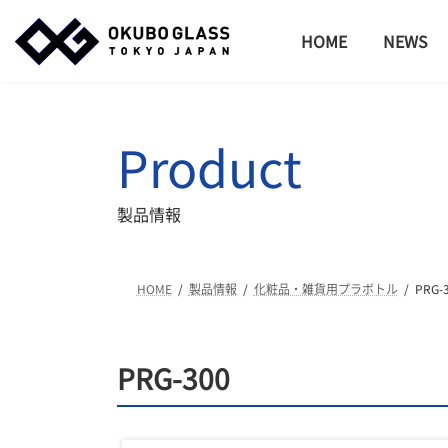
コ
ナ
ン
ビ
HOME
NEWS
テ
ゲ
ン
ー
ツ
シ
へ
ョ
Product
ス
ン
キ
に
ッ
移
製品情報
プ
動
HOME
製品情報
化粧品・雑貨用プラボトル
PRG-
PRG-300