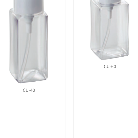
CU-60
CU-100（Φ20）