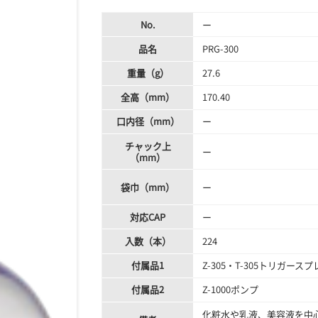
No.
ー
品名
PRG-300
重量（g）
27.6
全高（mm）
170.40
口内径（mm）
ー
チャック上
ー
（mm）
袋巾（mm）
ー
対応CAP
ー
入数（本）
224
付属品1
Z-305・T-305トリガースプ
付属品2
Z-1000ポンプ
化粧水や乳液、美容液を中