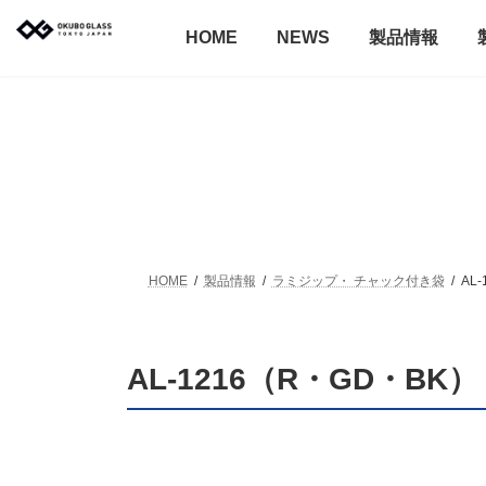
コ
ナ
ン
ビ
HOME
NEWS
テ
ゲ
ン
ー
ツ
シ
へ
ョ
ス
ン
Product
キ
に
ッ
移
製品情報
プ
動
HOME
製品情報
ラミジップ・ チャック付き袋
AL
AL-1216（R・GD・BK）