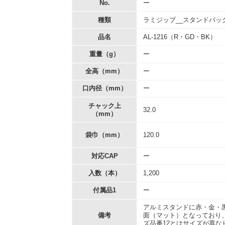
No.
ー
種類
ラミジップ__スタンドパッ
品名
AL-1216（R・GD・BK）
重量（g）
ー
全高（mm）
ー
口内径（mm）
ー
チャック上
32.0
（mm）
袋巾（mm）
120.0
対応CAP
ー
入数（本）
1,200
付属品1
ー
アルミスタンドに赤・金・
備考
面（マット）となっており