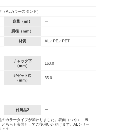
ク（ALカラースタンド）
容量（ml）
ー
胴径（mm）
ー
材質
AL／PE／PET
チャック下
160.0
（mm）
ガゼット巾
35.0
（mm）
付属品2
ー
黒のカラータイプが加わりました。表面（つや）、裏
、どちらも表面としてご使用いただけます。ALシリー