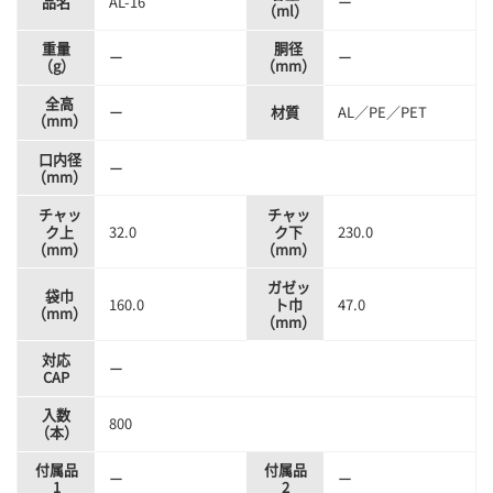
品名
AL-16
ー
（ml）
重量
胴径
ー
ー
（g）
（mm）
全高
ー
材質
AL／PE／PET
（mm）
口内径
ー
（mm）
チャッ
チャッ
ク上
32.0
ク下
230.0
（mm）
（mm）
ガゼッ
袋巾
160.0
ト巾
47.0
（mm）
（mm）
対応
ー
CAP
入数
800
（本）
付属品
付属品
ー
ー
1
2