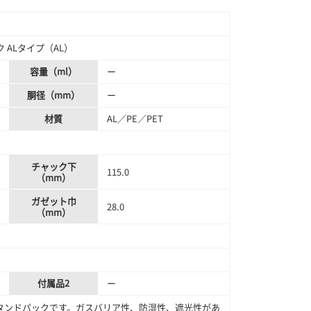
 ALタイプ（AL）
容量（ml）
ー
胴径（mm）
ー
材質
AL／PE／PET
チャック下
115.0
（mm）
ガゼット巾
28.0
（mm）
付属品2
ー
タンドパックです。ガスバリア性、防湿性、遮光性があ