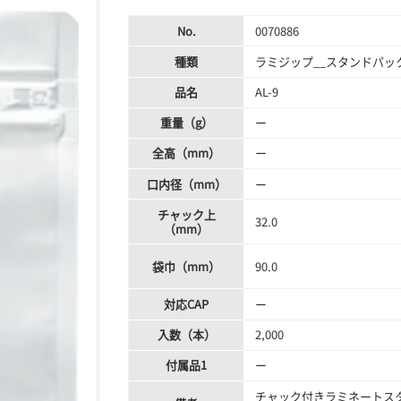
No.
0070886
種類
ラミジップ__スタンドパック
品名
AL-9
重量（g）
ー
全高（mm）
ー
口内径（mm）
ー
チャック上
32.0
（mm）
袋巾（mm）
90.0
対応CAP
ー
入数（本）
2,000
付属品1
ー
チャック付きラミネートス