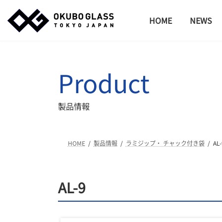
コ
ナ
ン
ビ
HOME
NEWS
テ
ゲ
ン
ー
ツ
シ
へ
ョ
Product
ス
ン
キ
に
ッ
移
製品情報
プ
動
HOME
製品情報
ラミジップ・ チャック付き袋
AL-
AL-9