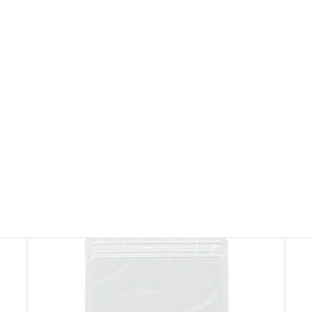
チャック付きラミネートスタンドパックです。ガスバ
リア性、防湿性、遮光性があり乾燥農水産加工品、健
備考
康食品、医療品、日用雑貨などにご利用いただけま
す。
※製品画像を許可なく無断転載・無断使用することを固く禁じます。
その他ラミジップ・ チャック付き袋
その他ラミジップ・ チャック付き袋を見る