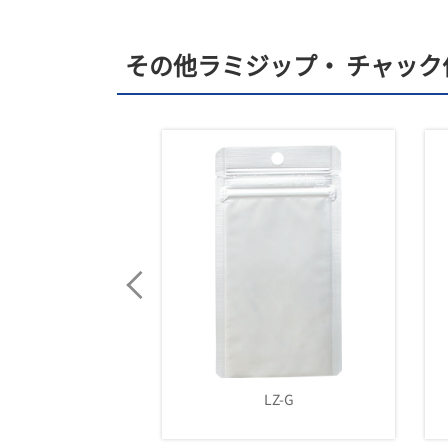
その他ラミジップ・ チャック
LZ-H
LZ-G