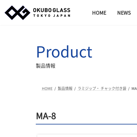
コ
ナ
ン
ビ
HOME
NEWS
テ
ゲ
ン
ー
ツ
シ
へ
ョ
Product
ス
ン
キ
に
ッ
移
製品情報
プ
動
HOME
製品情報
ラミジップ・ チャック付き袋
MA
MA-8