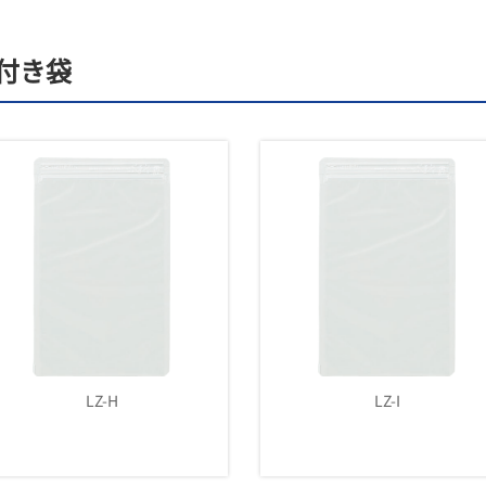
付き袋
LZ-I
LZ-J