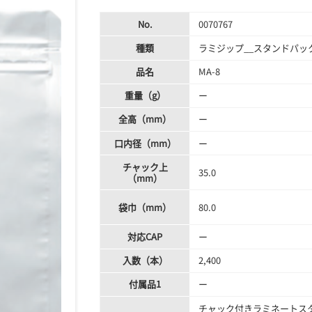
No.
0070767
種類
ラミジップ__スタンドパック
品名
MA-8
重量（g）
ー
全高（mm）
ー
口内径（mm）
ー
チャック上
35.0
（mm）
袋巾（mm）
80.0
対応CAP
ー
入数（本）
2,400
付属品1
ー
チャック付きラミネートス