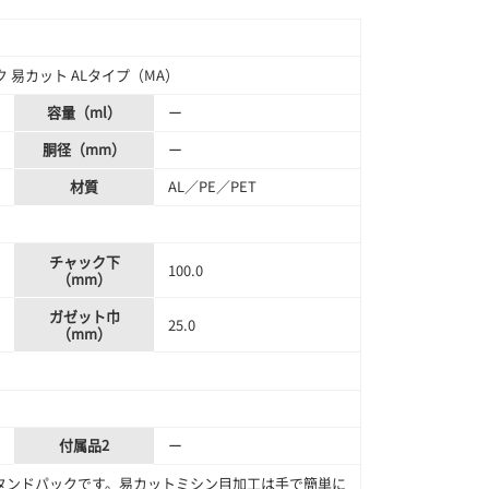
 易カット ALタイプ（MA）
容量（ml）
ー
胴径（mm）
ー
材質
AL／PE／PET
チャック下
100.0
（mm）
ガゼット巾
25.0
（mm）
付属品2
ー
タンドパックです。易カットミシン目加工は手で簡単に